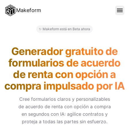
Makeform
CARACTERÍSTICAS
✨ Makeform está en Beta ahora
Makeform – The Free AI Form 
PLANTILLAS
Generador gratuito de
formularios de acuerdo
BLOG
de renta con opción a
compra impulsado por IA
PRECIOS
Cree formularios claros y personalizables
de acuerdo de renta con opción a compra
INICIAR SESIÓN
en segundos con IA: agilice contratos y
proteja a todas las partes sin esfuerzo.