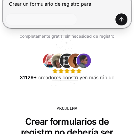
PROBAR GRATIS
Presiona Enter para enviar, Shift+Enter para añadir una
Gener
completamente gratis, sin necesidad de registro
31129+
creadores construyen más rápido
PROBLEMA
Crear formularios de
registro no debería ser