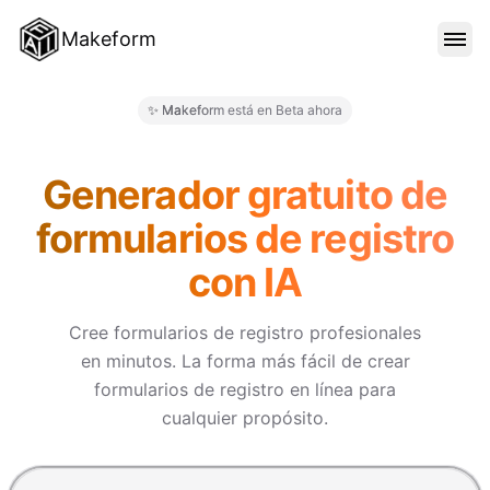
Makeform
CARACTERÍSTICAS
✨ Makeform está en Beta ahora
Makeform – The Free AI Form 
PLANTILLAS
Generador gratuito de
formularios de registro
BLOG
con IA
PRECIOS
Cree formularios de registro profesionales
en minutos. La forma más fácil de crear
formularios de registro en línea para
INICIAR SESIÓN
cualquier propósito.