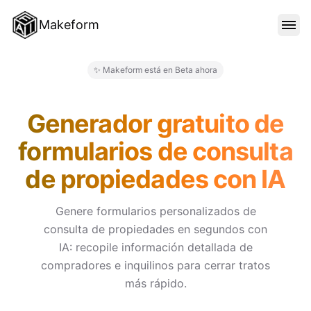
Makeform
CARACTERÍSTICAS
✨ Makeform está en Beta ahora
Makeform – The Free AI Form 
PLANTILLAS
Generador gratuito de
formularios de consulta
BLOG
de propiedades con IA
PRECIOS
Genere formularios personalizados de
consulta de propiedades en segundos con
IA: recopile información detallada de
INICIAR SESIÓN
compradores e inquilinos para cerrar tratos
más rápido.