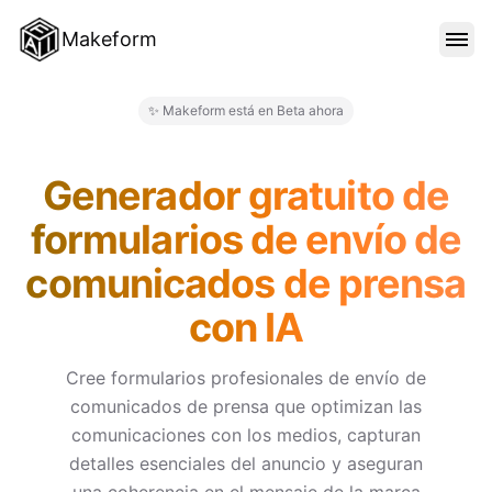
Makeform
CARACTERÍSTICAS
✨ Makeform está en Beta ahora
Makeform – The Free AI Form 
PLANTILLAS
Generador gratuito de
formularios de envío de
BLOG
comunicados de prensa
con IA
PRECIOS
Cree formularios profesionales de envío de
comunicados de prensa que optimizan las
INICIAR SESIÓN
comunicaciones con los medios, capturan
detalles esenciales del anuncio y aseguran