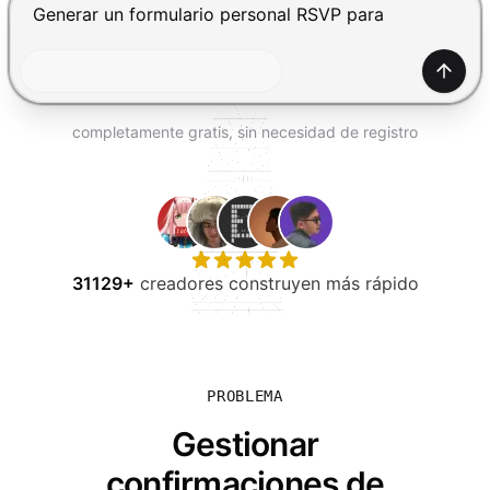
PROBAR GRATIS
Presiona Enter para enviar, Shift+Enter para añadir una
Gener
completamente gratis, sin necesidad de registro
31129+
creadores construyen más rápido
PROBLEMA
Gestionar
confirmaciones de