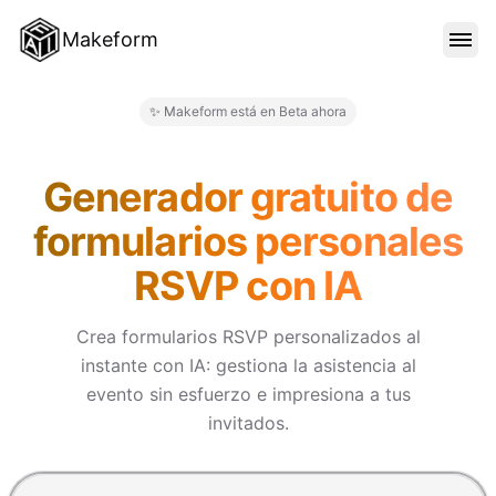
Makeform
CARACTERÍSTICAS
✨ Makeform está en Beta ahora
Makeform – The Free AI Form 
PLANTILLAS
Generador gratuito de
formularios personales
BLOG
RSVP con IA
PRECIOS
Crea formularios RSVP personalizados al
instante con IA: gestiona la asistencia al
evento sin esfuerzo e impresiona a tus
INICIAR SESIÓN
invitados.