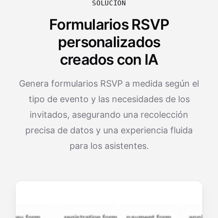
SOLUCIÓN
Formularios RSVP
personalizados
creados con IA
Genera formularios RSVP a medida según el
tipo de evento y las necesidades de los
invitados, asegurando una recolección
precisa de datos y una experiencia fluida
para los asistentes.
vey.form
registration.form
payment.form
application.f