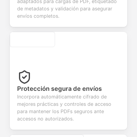
adaptados para cargas de PDF, etiquetado
r products or
account
transactions.
efficient
de metadatos y validación para asegurar
vices.
creation.
candidate
evaluation.
envíos completos.
Secure
Protección segura de envíos
Incorpora automáticamente cifrado de
mejores prácticas y controles de acceso
para mantener los PDFs seguros ante
accesos no autorizados.