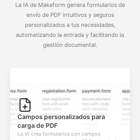
La IA de Makeform genera formularios de
envío de PDF intuitivos y seguros
personalizados a tus necesidades,
automatizando la entrada y facilitando la
gestión documental.
rvey.form
registration.form
payment.form
application.
stomer
User registration
Secure payment
Job applicatio
isfaction
form with email
form with credit
form with
vey with
verification,
card validation,
resume upload
tiple choice,
password
billing address,
work history,
Campos personalizados para
ing scales,
requirements,
and order
education
d open-ended
and profile
summary
details, and
carga de PDF
stions to
information
integration for
custom
La IA crea formularios con campos
lect valuable
fields for
smooth e-
screening
dback about
seamless
commerce
questions for