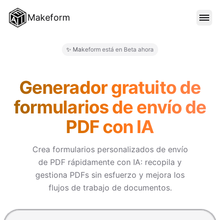
Makeform
CARACTERÍSTICAS
✨ Makeform está en Beta ahora
Makeform – The Free AI Form 
PLANTILLAS
Generador gratuito de
formularios de envío de
BLOG
PDF con IA
PRECIOS
Crea formularios personalizados de envío
de PDF rápidamente con IA: recopila y
gestiona PDFs sin esfuerzo y mejora los
INICIAR SESIÓN
flujos de trabajo de documentos.