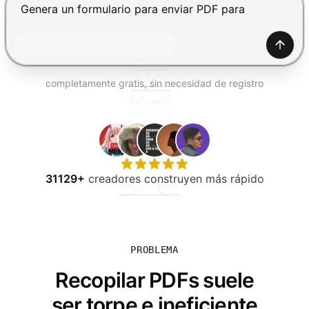
PROBAR GRATIS
Presiona Enter para enviar, Shift+Enter para añadir una
Gener
completamente gratis, sin necesidad de registro
31129+
creadores construyen más rápido
PROBLEMA
Recopilar PDFs suele
ser torpe e ineficiente