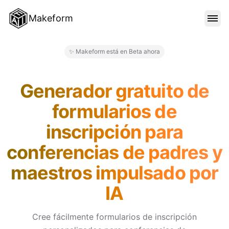
Makeform
CARACTERÍSTICAS
✨ Makeform está en Beta ahora
Makeform – The Free AI Form 
PLANTILLAS
Generador gratuito de
formularios de
BLOG
inscripción para
conferencias de padres y
PRECIOS
maestros impulsado por
IA
INICIAR SESIÓN
Cree fácilmente formularios de inscripción