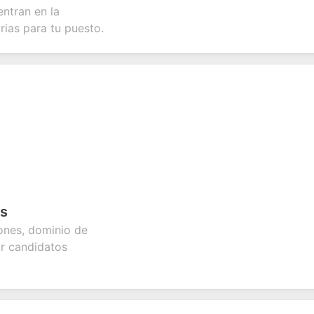
nt
inquiries and
your products or
account
entran en la
date
feedback.
services.
creation.
tion.
rias para tu puesto.
es
iones, dominio de
ar candidatos