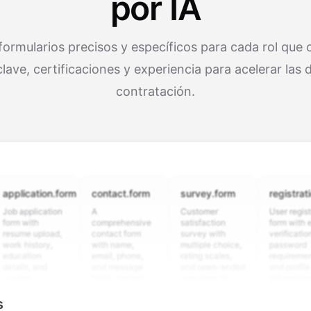
por IA
ormularios precisos y específicos para cada rol que
clave, certificaciones y experiencia para acelerar las 
contratación.
cation.form
contact.form
survey.form
registration.fo
plication
A
Customer
User registration
ith
comprehensive
satisfaction
form with email
 upload,
contact form
survey with
verification,
istory,
with name,
multiple choice,
password
tion
email, phone,
rating scales,
requirements,
s, and
and message
and open-ended
and profile
m
fields. Perfect
questions to
information
ing
for gathering
collect valuable
fields for
ons for
customer
feedback about
seamless
s