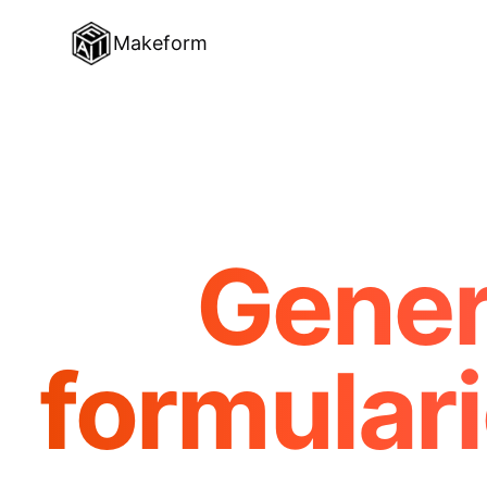
Makeform
Gener
formulari