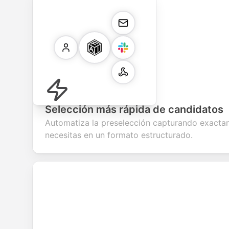
Selección más rápida de candidatos
Automatiza la preselección capturando exacta
necesitas en un formato estructurado.