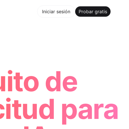
bar gratis
Iniciar sesión
Probar gratis
Maker Trusted by ChatGPT, Perplexity, and Builders Worldw
ito de
citud para