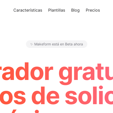
Características
Plantillas
Blog
Precios
Pro
✨ Makeform está en Beta ahora
Makeform – The Free AI Form 
ador gratu
os de soli