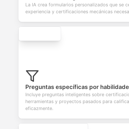
your products or
account
transactions.
efficie
La IA crea formularios personalizados que se c
services.
creation.
candi
evalua
experiencia y certificaciones mecánicas necesa
Secure
Preguntas específicas por habilidad
Incluye preguntas inteligentes sobre certificac
herramientas y proyectos pasados para calific
eficazmente.