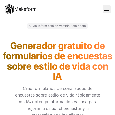
Makeform
CARACTERÍSTICAS
✨ Makeform está en versión Beta ahora
Makeform – The Free AI Form 
PLANTILLAS
Generador gratuito de
formularios de encuestas
BLOG
sobre estilo de vida con
IA
PRECIOS
Cree formularios personalizados de
encuestas sobre estilo de vida rápidamente
INICIAR SESIÓN
con IA: obtenga información valiosa para
mejorar la salud, el bienestar y la