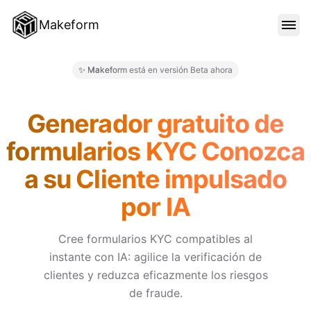
Makeform
CARACTERÍSTICAS
✨ Makeform está en versión Beta ahora
Makeform – The Free AI Form 
PLANTILLAS
Generador gratuito de
formularios KYC Conozca
BLOG
a su Cliente impulsado
por IA
PRECIOS
Cree formularios KYC compatibles al
instante con IA: agilice la verificación de
INICIAR SESIÓN
clientes y reduzca eficazmente los riesgos
de fraude.