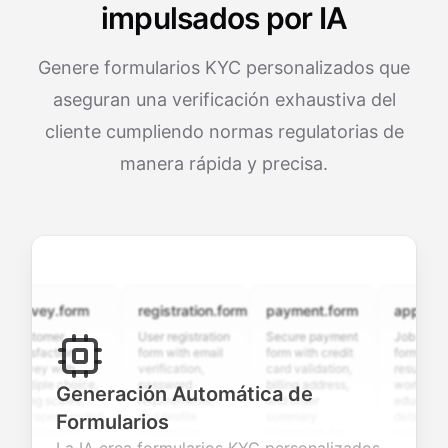
impulsados por IA
Genere formularios KYC personalizados que
aseguran una verificación exhaustiva del
cliente cumpliendo normas regulatorias de
manera rápida y precisa.
rvey.form
registration.form
payment.form
application.
stomer
User registration
Secure payment
Job applicatio
isfaction
form with email
form with credit
form with
rvey with
verification,
card validation,
resume upload
tiple choice,
password
billing address,
work history,
Generación Automática de
ing scales,
requirements,
and order
education
d open-ended
and profile
summary
details, and
Formularios
stions to
information
integration for
custom