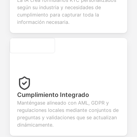
La IA crea formularios KYC personalizados
lect valuable
fields for
smooth e-
screening
edback about
seamless
commerce
questions for
según su industria y necesidades de
r products or
account
transactions.
efficient
cumplimiento para capturar toda la
vices.
creation.
candidate
evaluation.
información necesaria.
Secure
Cumplimiento Integrado
Manténgase alineado con AML, GDPR y
regulaciones locales mediante conjuntos de
preguntas y validaciones que se actualizan
dinámicamente.