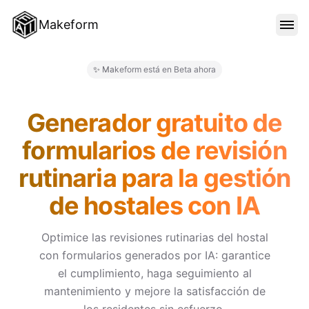
Makeform
CARACTERÍSTICAS
✨ Makeform está en Beta ahora
Makeform – The Free AI Form M
PLANTILLAS
Generador gratuito de
formularios de revisión
BLOG
rutinaria para la gestión
de hostales con IA
PRECIOS
Optimice las revisiones rutinarias del hostal
con formularios generados por IA: garantice
INICIAR SESIÓN
el cumplimiento, haga seguimiento al
mantenimiento y mejore la satisfacción de