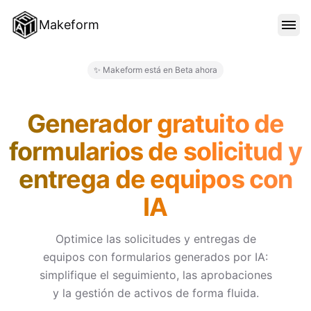
Makeform
CARACTERÍSTICAS
✨ Makeform está en Beta ahora
Makeform – The Free AI Form 
PLANTILLAS
Generador gratuito de
formularios de solicitud y
BLOG
entrega de equipos con
IA
PRECIOS
Optimice las solicitudes y entregas de
equipos con formularios generados por IA:
INICIAR SESIÓN
simplifique el seguimiento, las aprobaciones
y la gestión de activos de forma fluida.