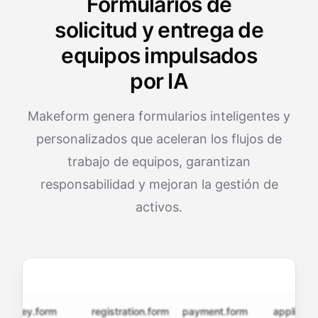
Formularios de
solicitud y entrega de
equipos impulsados
por IA
Makeform genera formularios inteligentes y
personalizados que aceleran los flujos de
trabajo de equipos, garantizan
responsabilidad y mejoran la gestión de
activos.
vey.form
registration.form
payment.form
application.f