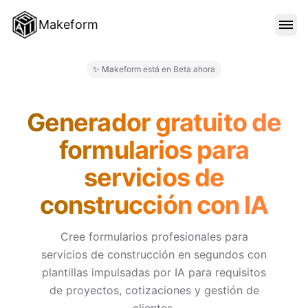
Makeform
CARACTERÍSTICAS
✨ Makeform está en Beta ahora
Makeform – The Free AI Form 
PLANTILLAS
Generador gratuito de
formularios para
BLOG
servicios de
construcción con IA
PRECIOS
Cree formularios profesionales para
servicios de construcción en segundos con
INICIAR SESIÓN
plantillas impulsadas por IA para requisitos
de proyectos, cotizaciones y gestión de