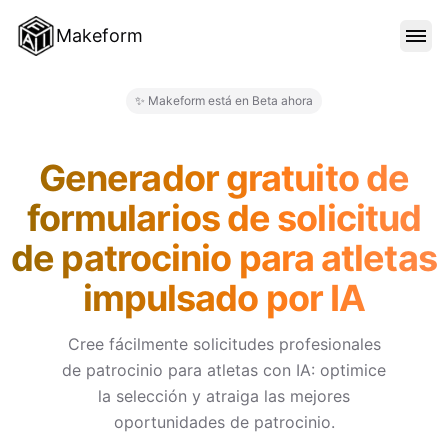
Makeform
CARACTERÍSTICAS
✨ Makeform está en Beta ahora
Makeform – The Free AI Form 
PLANTILLAS
Generador gratuito de
formularios de solicitud
BLOG
de patrocinio para atletas
impulsado por IA
PRECIOS
Cree fácilmente solicitudes profesionales
de patrocinio para atletas con IA: optimice
INICIAR SESIÓN
la selección y atraiga las mejores
oportunidades de patrocinio.