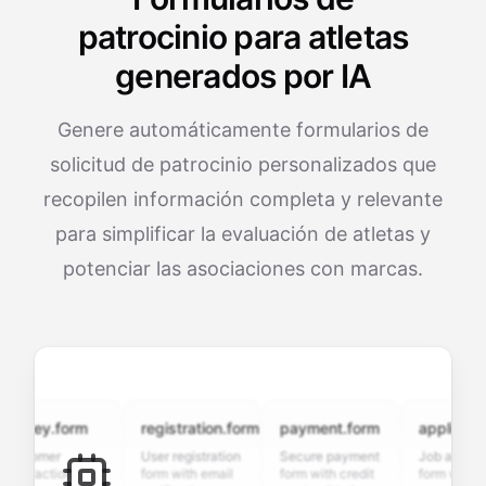
patrocinio para atletas
generados por IA
Genere automáticamente formularios de
solicitud de patrocinio personalizados que
recopilen información completa y relevante
para simplificar la evaluación de atletas y
potenciar las asociaciones con marcas.
vey.form
registration.form
payment.form
application.f
tomer
User registration
Secure payment
Job application
sfaction
form with email
form with credit
form with