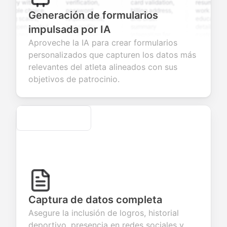
ey with
verification,
card validation,
resume upload,
iple choice,
password
billing address,
work history,
Generación de formularios
ng scales,
requirements,
and order
education
 open-ended
and profile
summary
details, and
impulsada por IA
tions to
information
integration for
custom
Aproveche la IA para crear formularios
ect valuable
fields for
smooth e-
screening
dback about
seamless
commerce
questions for
personalizados que capturen los datos más
 products or
account
transactions.
efficient
relevantes del atleta alineados con sus
ices.
creation.
candidate
evaluation.
objetivos de patrocinio.
Secure
Captura de datos completa
Asegure la inclusión de logros, historial
deportivo, presencia en redes sociales y