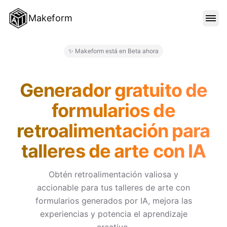
Makeform
CARACTERÍSTICAS
✨ Makeform está en Beta ahora
Makeform – The Free AI Form 
PLANTILLAS
Generador gratuito de
formularios de
BLOG
retroalimentación para
talleres de arte con IA
PRECIOS
Obtén retroalimentación valiosa y
accionable para tus talleres de arte con
INICIAR SESIÓN
formularios generados por IA, mejora las
experiencias y potencia el aprendizaje