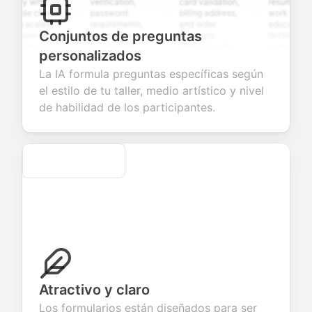
ey with
verification,
card validation,
resume upload,
iple choice,
password
billing address,
work history,
g scales,
requirements,
and order
education
Conjuntos de preguntas
 open-ended
and profile
summary
details, and
tions to
information
integration for
custom
personalizados
ect valuable
fields for
smooth e-
screening
back about
seamless
commerce
questions for
La IA formula preguntas específicas según
 products or
account
transactions.
efficient
el estilo de tu taller, medio artístico y nivel
ices.
creation.
candidate
evaluation.
de habilidad de los participantes.
Secure
Atractivo y claro
Los formularios están diseñados para ser