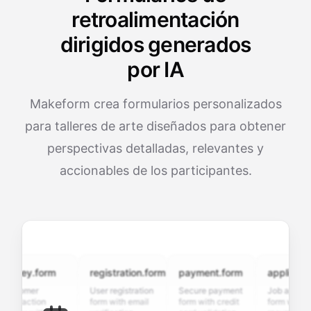
retroalimentación
dirigidos generados
por IA
Makeform crea formularios personalizados
para talleres de arte diseñados para obtener
perspectivas detalladas, relevantes y
accionables de los participantes.
vey.form
registration.form
payment.form
application.f
tomer
User registration
Secure payment
Job application
sfaction
form with email
form with credit
form with