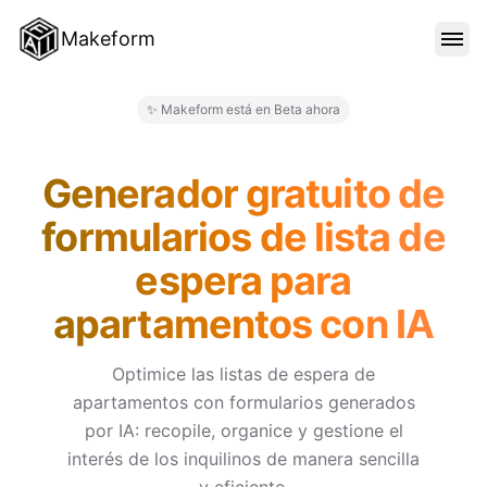
Makeform
CARACTERÍSTICAS
✨ Makeform está en Beta ahora
Makeform – The Free AI Form 
PLANTILLAS
Generador gratuito de
formularios de lista de
BLOG
espera para
apartamentos con IA
PRECIOS
Optimice las listas de espera de
apartamentos con formularios generados
INICIAR SESIÓN
por IA: recopile, organice y gestione el
interés de los inquilinos de manera sencilla