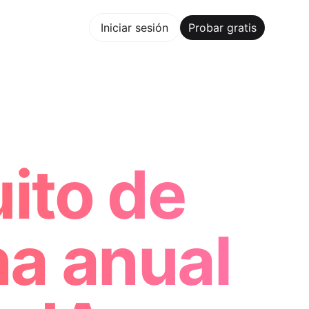
bar gratis
Iniciar sesión
Probar gratis
Maker Trusted by ChatGPT, Perplexity, and Builders Worldw
ito de
na anual