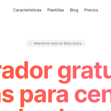
Características
Plantillas
Blog
Precios
Pro
✨ Makeform está en Beta ahora
Makeform – The Free AI Form 
ador gratu
s para ce