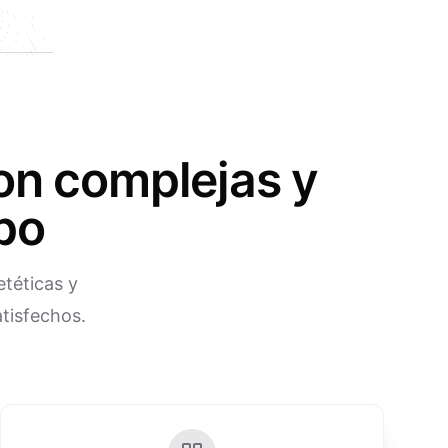
on complejas y
po
etéticas y
atisfechos.