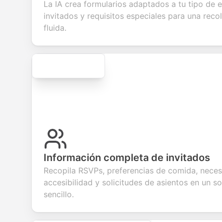
feedback about
seamless
commerce
questio
La IA crea formularios adaptados a tu tipo de e
your products or
account
transactions.
efficien
invitados y requisitos especiales para una reco
services.
creation.
candid
evaluat
fluida.
Secure
Información completa de invitados
Recopila RSVPs, preferencias de comida, nece
accesibilidad y solicitudes de asientos en un so
sencillo.