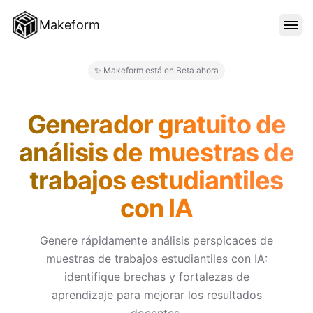
Makeform
CARACTERÍSTICAS
✨ Makeform está en Beta ahora
Makeform – The Free AI Form 
PLANTILLAS
Generador gratuito de
análisis de muestras de
BLOG
trabajos estudiantiles
con IA
PRECIOS
Genere rápidamente análisis perspicaces de
muestras de trabajos estudiantiles con IA:
INICIAR SESIÓN
identifique brechas y fortalezas de
aprendizaje para mejorar los resultados