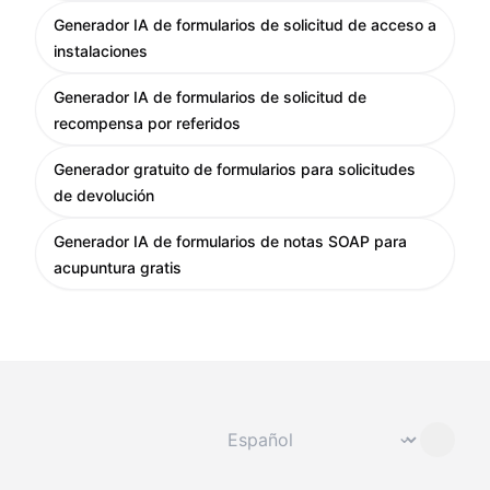
Generador IA de formularios de solicitud de acceso a
instalaciones
Generador IA de formularios de solicitud de
recompensa por referidos
Generador gratuito de formularios para solicitudes
de devolución
Generador IA de formularios de notas SOAP para
acupuntura gratis
Cambiar idioma
⌄