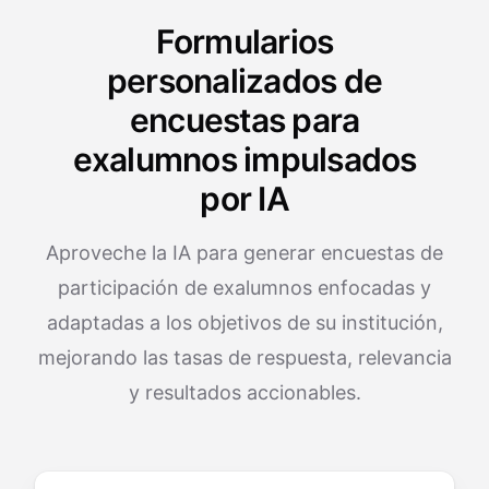
Formularios
personalizados de
encuestas para
exalumnos impulsados
por IA
Aproveche la IA para generar encuestas de
participación de exalumnos enfocadas y
adaptadas a los objetivos de su institución,
mejorando las tasas de respuesta, relevancia
y resultados accionables.