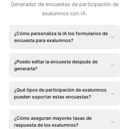
Generador de encuestas de participación de
exalumnos con IA.
¿Cómo personaliza la IA los formularios de
encuesta para exalumnos?
¿Puedo editar la encuesta después de
generarla?
¿Qué tipos de participación de exalumnos
pueden soportar estas encuestas?
¿Cómo aseguran mayores tasas de
respuesta de los exalumnos?