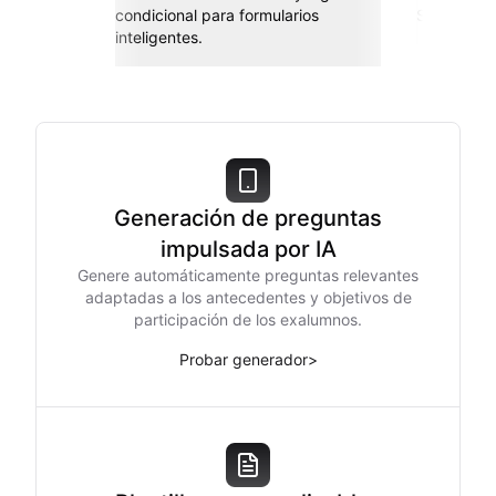
condicional para formularios
Sheets, Za
inteligentes.
Generación de preguntas
impulsada por IA
Genere automáticamente preguntas relevantes
adaptadas a los antecedentes y objetivos de
participación de los exalumnos.
Probar generador
>