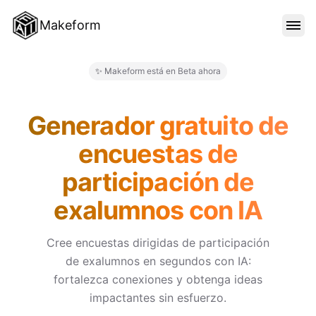
Makeform
CARACTERÍSTICAS
✨ Makeform está en Beta ahora
Makeform – The Free AI Form 
PLANTILLAS
Generador gratuito de
encuestas de
BLOG
participación de
exalumnos con IA
PRECIOS
Cree encuestas dirigidas de participación
de exalumnos en segundos con IA:
INICIAR SESIÓN
fortalezca conexiones y obtenga ideas
impactantes sin esfuerzo.