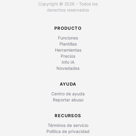
Copyright © 2026 - Todos los
derechos reservados
PRODUCTO
Funciones
Plantillas
Herramientas
Precios
Info IA
Novedades
AYUDA
Centro de ayuda
Reportar abuso
RECURSOS
Términos de servicio
Política de privacidad