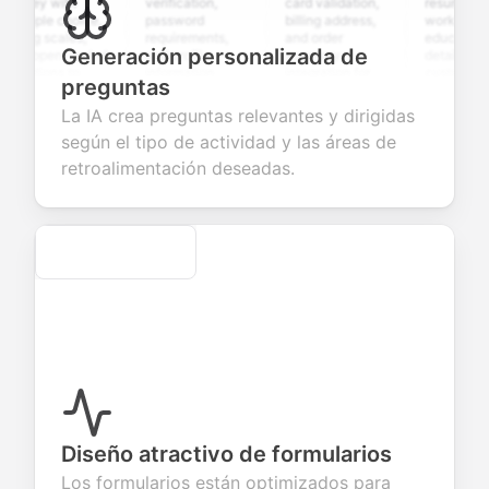
ey with
verification,
card validation,
resume upload,
iple choice,
password
billing address,
work history,
ng scales,
requirements,
and order
education
Generación personalizada de
 open-ended
and profile
summary
details, and
tions to
information
integration for
custom
preguntas
ect valuable
fields for
smooth e-
screening
dback about
seamless
commerce
questions for
La IA crea preguntas relevantes y dirigidas
 products or
account
transactions.
efficient
según el tipo de actividad y las áreas de
ices.
creation.
candidate
evaluation.
retroalimentación deseadas.
Secure
Diseño atractivo de formularios
Los formularios están optimizados para