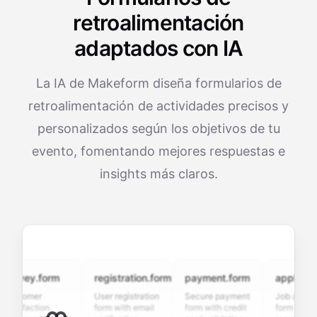
retroalimentación
adaptados con IA
La IA de Makeform diseña formularios de
retroalimentación de actividades precisos y
personalizados según los objetivos de tu
evento, fomentando mejores respuestas e
insights más claros.
vey.form
registration.form
payment.form
application.f
tomer
User registration
Secure payment
Job application
sfaction
form with email
form with credit
form with