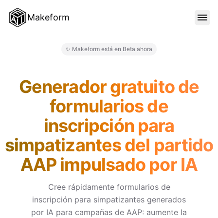
Makeform
CARACTERÍSTICAS
✨ Makeform está en Beta ahora
Makeform – The Free AI Form 
PLANTILLAS
Generador gratuito de
formularios de
BLOG
inscripción para
simpatizantes del partido
PRECIOS
AAP impulsado por IA
INICIAR SESIÓN
Cree rápidamente formularios de
inscripción para simpatizantes generados
por IA para campañas de AAP: aumente la