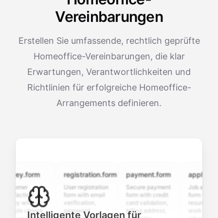
Vereinbarungen
Erstellen Sie umfassende, rechtlich geprüfte
Homeoffice-Vereinbarungen, die klar
Erwartungen, Verantwortlichkeiten und
Richtlinien für erfolgreiche Homeoffice-
Arrangements definieren.
vey.form
registration.form
payment.form
application.f
tomer
User registration
Secure payment
Job application
sfaction
form with email
form with credit
form with
ey with
verification,
card validation,
resume upload,
iple choice,
password
billing address,
work history,
Intelligente Vorlagen für