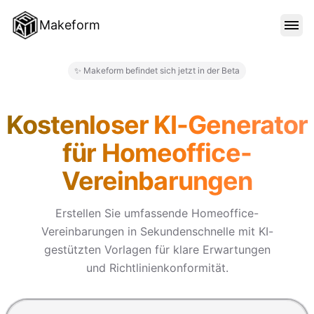
Makeform
FUNKTIONEN
✨ Makeform befindet sich jetzt in der Beta
Makeform – The Free AI Form 
VORLAGEN
Kostenloser KI-Generator
für Homeoffice-
BLOG
Vereinbarungen
PREISE
Erstellen Sie umfassende Homeoffice-
Vereinbarungen in Sekundenschnelle mit KI-
gestützten Vorlagen für klare Erwartungen
ANMELDEN
und Richtlinienkonformität.