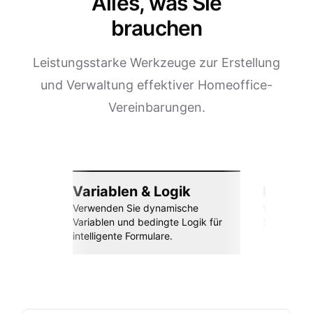
Alles, was Sie
brauchen
Leistungsstarke Werkzeuge zur Erstellung
und Verwaltung effektiver Homeoffice-
Vereinbarungen.
Variablen & Logik
Nahtlos
Verwenden Sie dynamische
Verbinden 
Variablen und bedingte Logik für
Sheets, Za
intelligente Formulare.