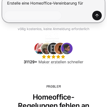
KOSTENLOS TESTEN
Drücke Enter zum Absenden, Shift+Enter für einen Zei
Generi
völlig kostenlos, keine Anmeldung erforderlich
31129+
Maker erstellen schneller
PROBLEM
Homeoffice-
Regelungen fehlen an