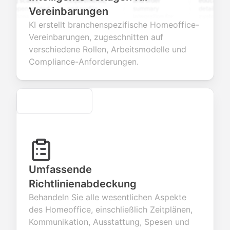
ng scales,
requirements,
and order
education
 open-ended
and profile
summary
details, and
Vereinbarungen
tions to
information
integration for
custom
KI erstellt branchenspezifische Homeoffice-
ect valuable
fields for
smooth e-
screening
dback about
seamless
commerce
questions for
Vereinbarungen, zugeschnitten auf
 products or
account
transactions.
efficient
verschiedene Rollen, Arbeitsmodelle und
ices.
creation.
candidate
evaluation.
Compliance-Anforderungen.
Secure
Umfassende
Richtlinienabdeckung
Behandeln Sie alle wesentlichen Aspekte
des Homeoffice, einschließlich Zeitplänen,
Kommunikation, Ausstattung, Spesen und