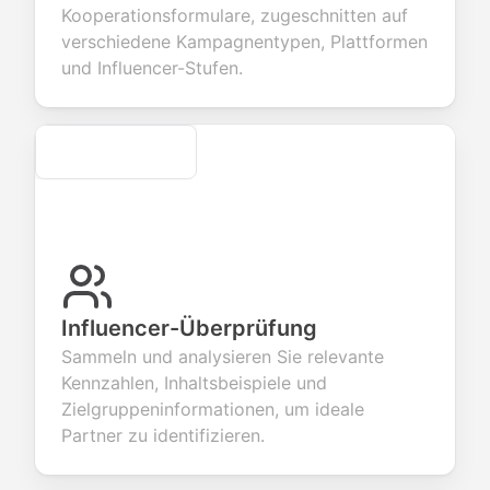
dback about
seamless
commerce
questions for
Kooperationsformulare, zugeschnitten auf
 products or
account
transactions.
efficient
verschiedene Kampagnentypen, Plattformen
ices.
creation.
candidate
evaluation.
und Influencer-Stufen.
Secure
Influencer-Überprüfung
Sammeln und analysieren Sie relevante
Kennzahlen, Inhaltsbeispiele und
Zielgruppeninformationen, um ideale
Partner zu identifizieren.