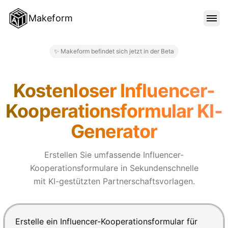
Makeform
FUNKTIONEN
✨ Makeform befindet sich jetzt in der Beta
Makeform – The Free AI Form 
VORLAGEN
Kostenloser Influencer-
Kooperationsformular KI-
BLOG
Generator
PREISE
Erstellen Sie umfassende Influencer-
Kooperationsformulare in Sekundenschnelle
mit KI-gestützten Partnerschaftsvorlagen.
ANMELDEN
Drücke Enter zum Absenden, Shift+Enter für einen Zei