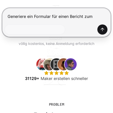
KOSTENLOS TESTEN
Drücke Enter zum Absenden, Shift+Enter für einen Zei
Generi
völlig kostenlos, keine Anmeldung erforderlich
31129+
Maker erstellen schneller
PROBLEM