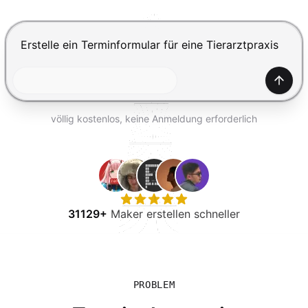
KOSTENLOS TESTEN
Drücke Enter zum Absenden, Shift+Enter für einen Zei
Generi
völlig kostenlos, keine Anmeldung erforderlich
31129+
Maker erstellen schneller
PROBLEM