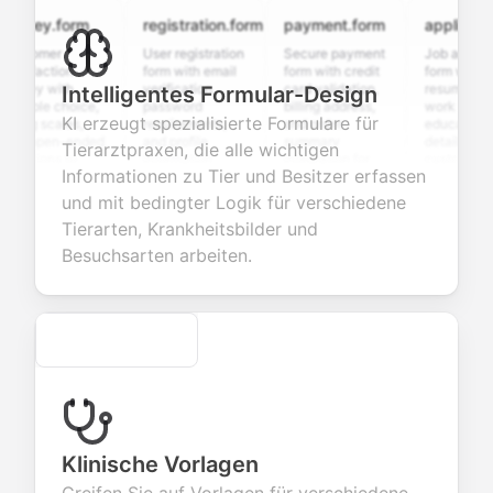
ey.form
registration.form
payment.form
application.fo
omer
User registration
Secure payment
Job application
faction
form with email
form with credit
form with
y with
verification,
card validation,
resume upload,
Intelligentes Formular-Design
ple choice,
password
billing address,
work history,
KI erzeugt spezialisierte Formulare für
g scales,
requirements,
and order
education
open-ended
and profile
summary
details, and
Tierarztpraxen, die alle wichtigen
ions to
information
integration for
custom
Informationen zu Tier und Besitzer erfassen
ct valuable
fields for
smooth e-
screening
back about
seamless
commerce
questions for
und mit bedingter Logik für verschiedene
products or
account
transactions.
efficient
Tierarten, Krankheitsbilder und
ces.
creation.
candidate
evaluation.
Besuchsarten arbeiten.
Secure
Klinische Vorlagen