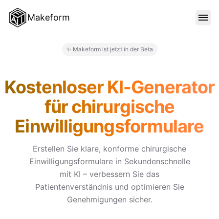
Makeform
FUNKTIONEN
✨ Makeform ist jetzt in der Beta
Makeform – The Free AI Form 
VORLAGEN
Kostenloser KI-Generator
für chirurgische
BLOG
Einwilligungsformulare
PREISE
Erstellen Sie klare, konforme chirurgische
Einwilligungsformulare in Sekundenschnelle
mit KI – verbessern Sie das
ANMELDEN
Patientenverständnis und optimieren Sie
Genehmigungen sicher.