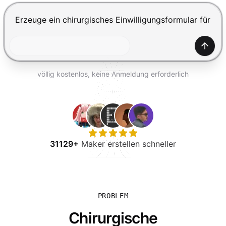
KOSTENLOS TESTEN
Drücke Enter zum Absenden, Shift+Enter für einen Zei
Generi
völlig kostenlos, keine Anmeldung erforderlich
31129+
Maker erstellen schneller
PROBLEM
Chirurgische