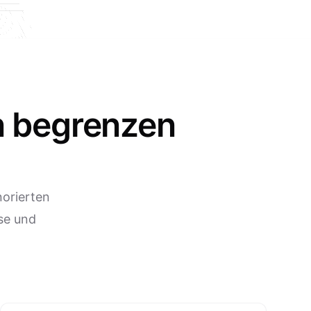
n begrenzen
norierten
se und