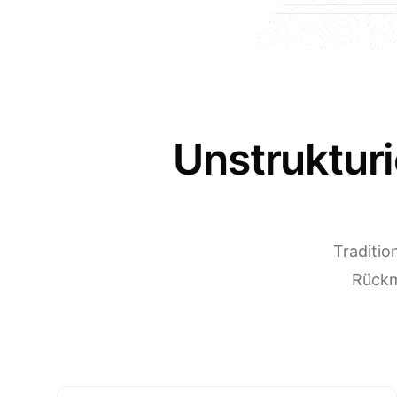
Unstruktur
Traditio
Rückm