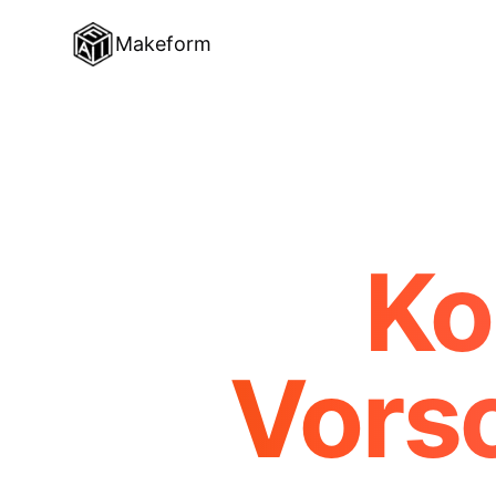
Makeform
Ko
Vors