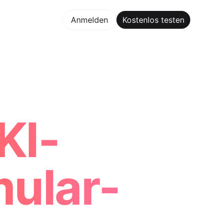
los testen
Anmelden
Kostenlos testen
Maker Trusted by ChatGPT, Perplexity, and Builders World
KI-
ular-