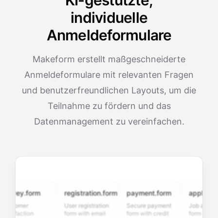
KI-gestützte,
individuelle
Anmeldeformulare
Makeform erstellt maßgeschneiderte
Anmeldeformulare mit relevanten Fragen
und benutzerfreundlichen Layouts, um die
Teilnahme zu fördern und das
Datenmanagement zu vereinfachen.
vey.form
registration.form
payment.form
application.f
tomer
User registration
Secure payment
Job application
sfaction
form with email
form with credit
form with