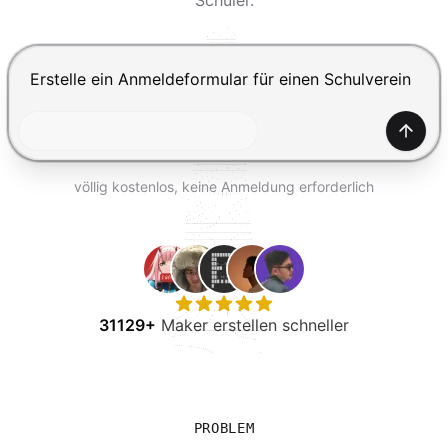
Schüler.
KOSTENLOS TESTEN
Drücke Enter zum Absenden, Shift+Enter für einen Zei
Generi
völlig kostenlos, keine Anmeldung erforderlich
31129+
Maker erstellen schneller
PROBLEM