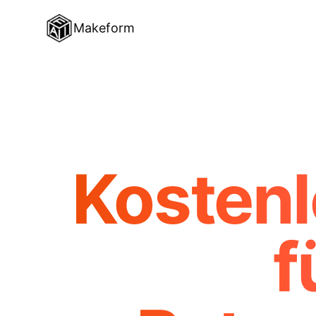
Makeform
Kostenl
f