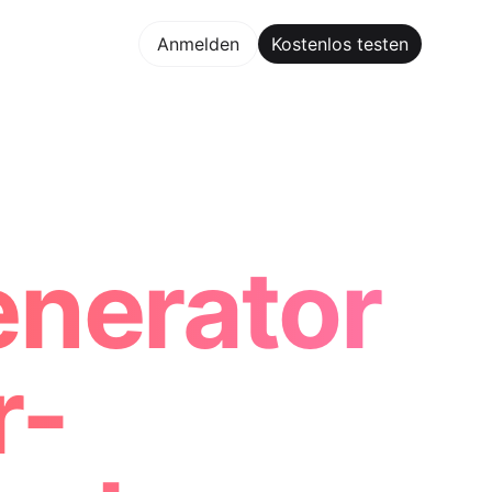
los testen
Anmelden
Kostenlos testen
Maker Trusted by ChatGPT, Perplexity, and Builders Worldw
enerator
r-