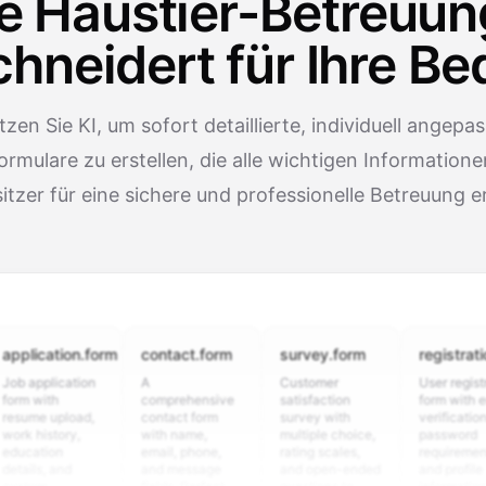
te Haustier-Betreuun
neidert für Ihre Be
zen Sie KI, um sofort detaillierte, individuell angepa
rmulare zu erstellen, die alle wichtigen Informatione
itzer für eine sichere und professionelle Betreuung e
cation.form
contact.form
survey.form
registration.fo
plication
A
Customer
User registration
ith
comprehensive
satisfaction
form with email
e upload,
contact form
survey with
verification,
istory,
with name,
multiple choice,
password
tion
email, phone,
rating scales,
requirements,
s, and
and message
and open-ended
and profile