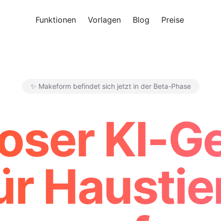
Funktionen
Vorlagen
Blog
Preise
Kosten
✨ Makeform befindet sich jetzt in der Beta-Phase
Makeform – The Free AI Form 
oser KI-G
ür Haustie