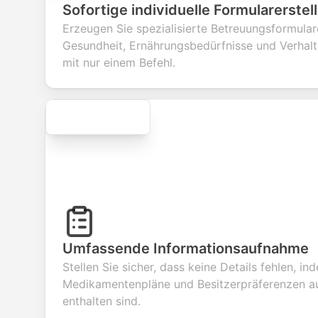
questions to
information
integration for
custo
Sofortige individuelle Formularerstel
collect valuable
fields for
smooth e-
scree
feedback about
seamless
commerce
questi
Erzeugen Sie spezialisierte Betreuungsformulare
your products or
account
transactions.
effici
Gesundheit, Ernährungsbedürfnisse und Verhalt
services.
creation.
candi
evalua
mit nur einem Befehl.
Secure
Umfassende Informationsaufnahme
Stellen Sie sicher, dass keine Details fehlen, i
Medikamentenpläne und Besitzerpräferenzen a
enthalten sind.