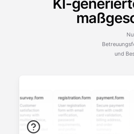
KI-generier
maßgesch
Nut
Betreuungsfo
und Bes
survey.form
registration.form
payment.form
appli
Customer
User registration
Secure payment
Job ap
satisfaction
form with email
form with credit
form w
survey with
verification,
card validation,
resum
multiple choice,
password
billing address,
work h
rating scales,
requirements,
and order
educa
and open-ended
and profile
summary
detail