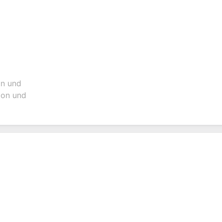
an und
sion und