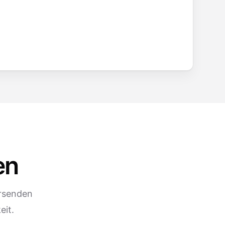
en
ersenden
eit.