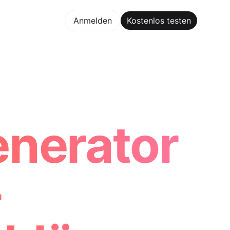
los testen
Anmelden
Kostenlos testen
Maker Trusted by ChatGPT, Perplexity, and Builders World
enerator
-