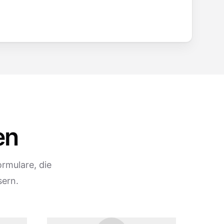
en
rmulare, die
sern.