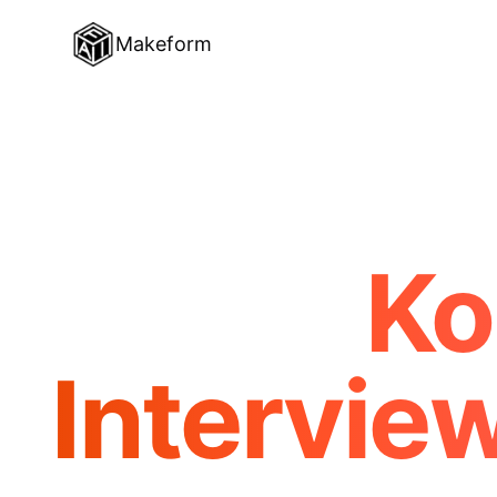
Makeform
Ko
Intervie