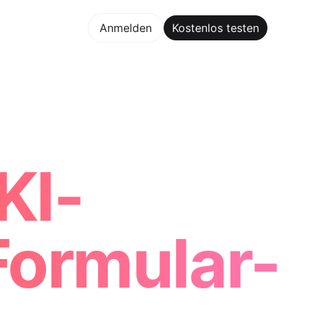
los testen
Anmelden
Kostenlos testen
Maker Trusted by ChatGPT, Perplexity, and Builders World
KI-
Formular-