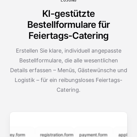
LÖSUNG
KI-gestützte
Bestellformulare für
Feiertags-Catering
Erstellen Sie klare, individuell angepasste
Bestellformulare, die alle wesentlichen
Details erfassen – Menüs, Gästewünsche und
Logistik – für ein reibungsloses Feiertags-
Catering.
vey.form
registration.form
payment.form
application.f