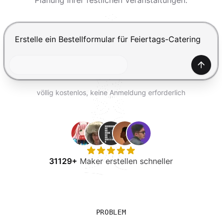
Planung Ihrer festlichen Veranstaltungen.
KOSTENLOS TESTEN
Drücke Enter zum Absenden, Shift+Enter für einen Zei
Generi
völlig kostenlos, keine Anmeldung erforderlich
31129+
Maker erstellen schneller
PROBLEM