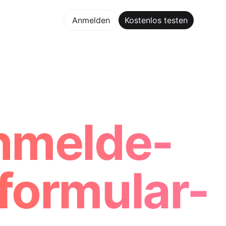
los testen
Anmelden
Kostenlos testen
Maker Trusted by ChatGPT, Perplexity, and Builders World
nmelde-
formular-