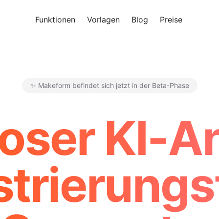
Funktionen
Vorlagen
Blog
Preise
Kosten
✨ Makeform befindet sich jetzt in der Beta-Phase
Makeform – The Free AI Form 
loser KI-A
strierungs