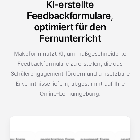
KI-erstellte
Feedbackformulare,
optimiert für den
Fernunterricht
Makeform nutzt KI, um maßgeschneiderte
Feedbackformulare zu erstellen, die das
Schülerengagement fördern und umsetzbare
Erkenntnisse liefern, abgestimmt auf Ihre
Online-Lernumgebung.
ey.form
registration.form
payment.form
application.fo