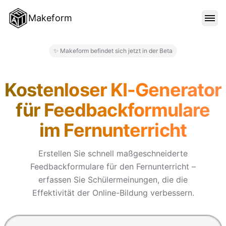
Makeform
FUNKTIONEN
✨ Makeform befindet sich jetzt in der Beta
Makeform – The Free AI Form 
VORLAGEN
Kostenloser KI-Generator
für Feedbackformulare
BLOG
im Fernunterricht
PREISE
Erstellen Sie schnell maßgeschneiderte
Feedbackformulare für den Fernunterricht –
erfassen Sie Schülermeinungen, die die
ANMELDEN
Effektivität der Online-Bildung verbessern.