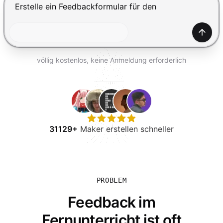
KOSTENLOS TESTEN
Drücke Enter zum Absenden, Shift+Enter für einen Zei
Generi
völlig kostenlos, keine Anmeldung erforderlich
31129+
Maker erstellen schneller
PROBLEM
Feedback im
Fernunterricht ist oft