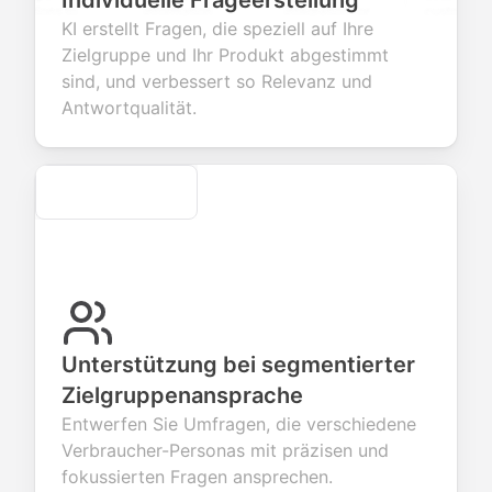
Individuelle Frageerstellung
tions to
information
integration for
custom
KI erstellt Fragen, die speziell auf Ihre
ect valuable
fields for
smooth e-
screening
dback about
seamless
commerce
questions for
Zielgruppe und Ihr Produkt abgestimmt
r products or
account
transactions.
efficient
sind, und verbessert so Relevanz und
ices.
creation.
candidate
evaluation.
Antwortqualität.
Secure
Unterstützung bei segmentierter
Zielgruppenansprache
Entwerfen Sie Umfragen, die verschiedene
Verbraucher-Personas mit präzisen und
fokussierten Fragen ansprechen.