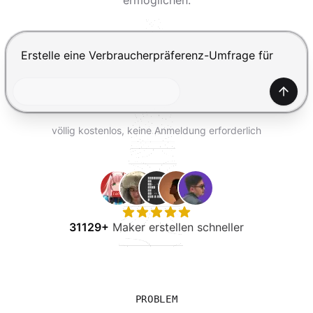
ermöglichen.
KOSTENLOS TESTEN
Drücke Enter zum Absenden, Shift+Enter für einen Zei
Generi
völlig kostenlos, keine Anmeldung erforderlich
31129+
Maker erstellen schneller
PROBLEM