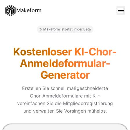
Makeform
FUNKTIONEN
✨ Makeform ist jetzt in der Beta
Makeform – The Free AI Form 
VORLAGEN
Kostenloser KI-Chor-
Anmeldeformular-
BLOG
Generator
PREISE
Erstellen Sie schnell maßgeschneiderte
Chor-Anmeldeformulare mit KI –
vereinfachen Sie die Mitgliederregistrierung
ANMELDEN
und verwalten Sie Vorsingen mühelos.