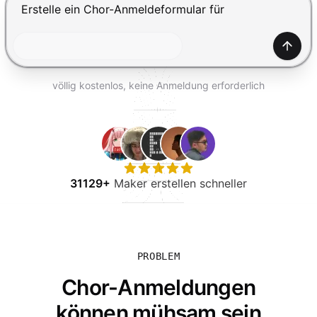
KOSTENLOS TESTEN
Drücke Enter zum Absenden, Shift+Enter für einen Zei
Generi
völlig kostenlos, keine Anmeldung erforderlich
31129+
Maker erstellen schneller
PROBLEM
Chor-Anmeldungen
können mühsam sein