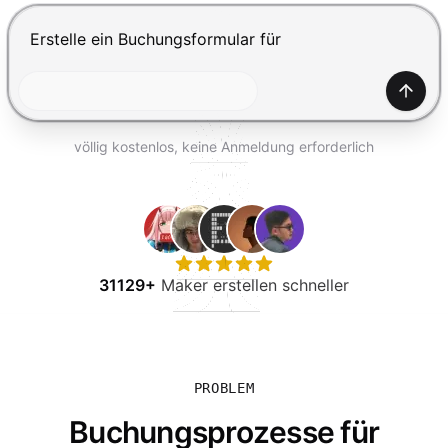
KOSTENLOS TESTEN
Drücke Enter zum Absenden, Shift+Enter für einen Zei
Generi
völlig kostenlos, keine Anmeldung erforderlich
31129+
Maker erstellen schneller
PROBLEM
Buchungsprozesse für