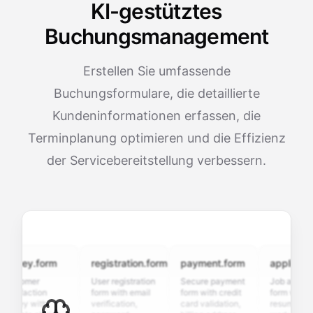
KI-gestütztes
Buchungsmanagement
Erstellen Sie umfassende
Buchungsformulare, die detaillierte
Kundeninformationen erfassen, die
Terminplanung optimieren und die Effizienz
der Servicebereitstellung verbessern.
vey.form
registration.form
payment.form
application.f
tomer
User registration
Secure payment
Job application
sfaction
form with email
form with credit
form with
ey with
verification,
card validation,
resume upload,