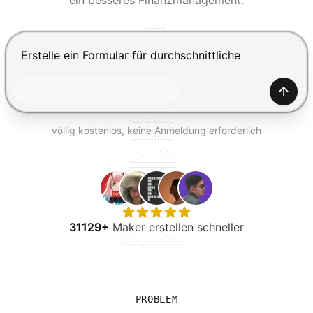
ein besseres Finanzmanagement.
KOSTENLOS TESTEN
Drücke Enter zum Absenden, Shift+Enter für einen Zei
Generi
völlig kostenlos, keine Anmeldung erforderlich
31129+
Maker erstellen schneller
PROBLEM