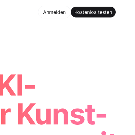
los testen
Anmelden
Kostenlos testen
 Maker Trusted by ChatGPT, Perplexity, and Builders Wor
KI-
r Kunst-