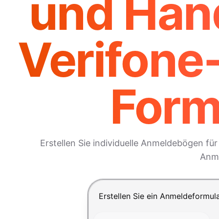
und Han
Verifone
Form
Erstellen Sie individuelle Anmeldebögen f
Anme
Drücke Enter zum Absenden, Shi