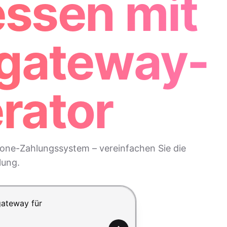
ssen mit
sgateway-
rator
fone-Zahlungssystem – vereinfachen Sie die
lung.