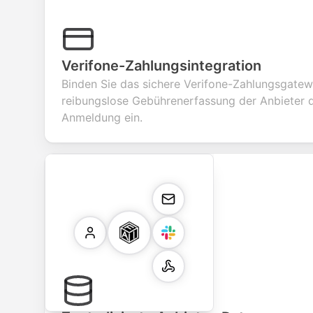
Verifone-Zahlungsintegration
Binden Sie das sichere Verifone-Zahlungsgatew
reibungslose Gebührenerfassung der Anbieter d
Anmeldung ein.