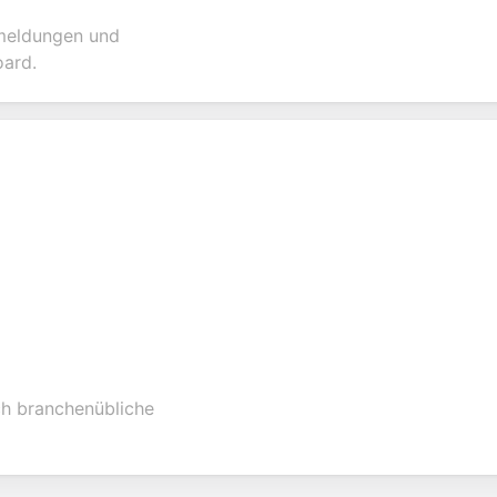
nmeldungen und
oard.
ch branchenübliche