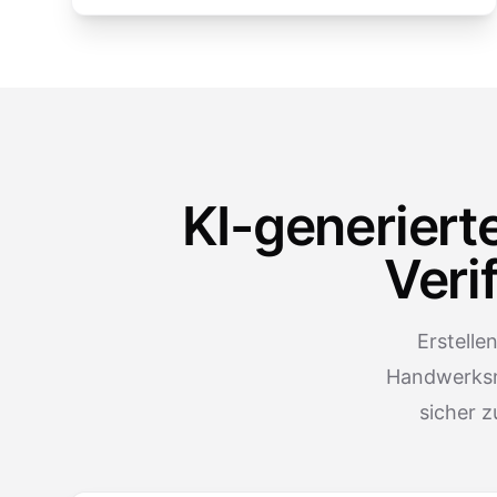
KI-generiert
Veri
Erstelle
Handwerksm
sicher 