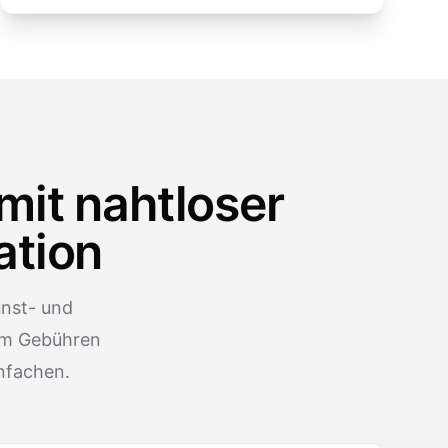
mit nahtloser
ation
unst- und
um Gebühren
nfachen.