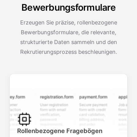
Bewerbungsformulare
Erzeugen Sie präzise, rollenbezogene
Bewerbungsformulare, die relevante,
strukturierte Daten sammeln und den
Rekrutierungsprozess beschleunigen.
vey.form
registration.form
payment.form
application.f
tomer
User registration
Secure payment
Job application
sfaction
form with email
form with credit
form with
ey with
verification,
card validation,
resume upload,
iple choice,
password
billing address,
work history,
ng scales,
requirements,
and order
education
 open-ended
and profile
summary
details, and
Rollenbezogene Fragebögen
tions to
information
integration for
custom