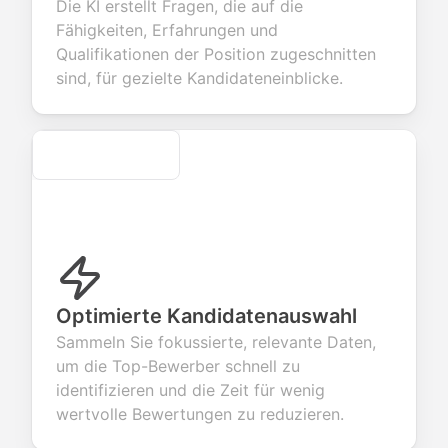
Die KI erstellt Fragen, die auf die
ect valuable
fields for
smooth e-
screening
back about
seamless
commerce
questions for
Fähigkeiten, Erfahrungen und
 products or
account
transactions.
efficient
Qualifikationen der Position zugeschnitten
ices.
creation.
candidate
evaluation.
sind, für gezielte Kandidateneinblicke.
Secure
Optimierte Kandidatenauswahl
Sammeln Sie fokussierte, relevante Daten,
um die Top-Bewerber schnell zu
identifizieren und die Zeit für wenig
wertvolle Bewertungen zu reduzieren.