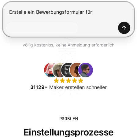
KOSTENLOS TESTEN
Drücke Enter zum Absenden, Shift+Enter für einen Zei
Generi
völlig kostenlos, keine Anmeldung erforderlich
31129+
Maker erstellen schneller
PROBLEM
Einstellungsprozesse