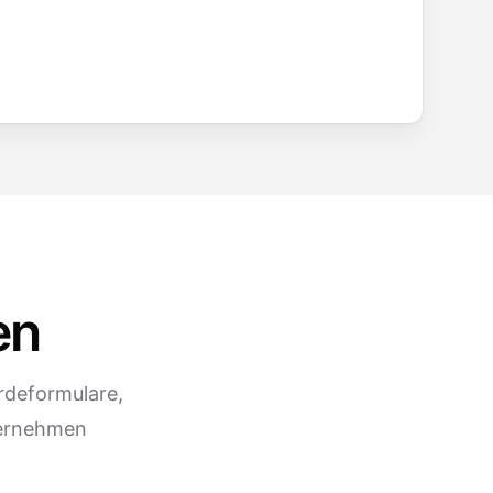
en
rdeformulare,
ternehmen