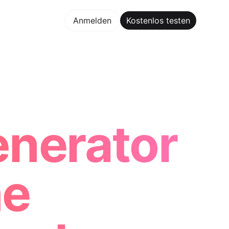
los testen
Anmelden
Kostenlos testen
 Maker Trusted by ChatGPT, Perplexity, and Builders Worl
enerator
me