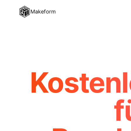
Makeform
Kostenl
f