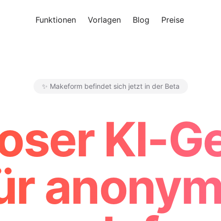
Funktionen
Vorlagen
Blog
Preise
Kosten
✨ Makeform befindet sich jetzt in der Beta
Makeform – The Free AI Form
oser KI-G
ür anony