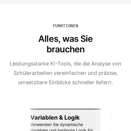
FUNKTIONEN
Alles, was Sie
brauchen
Leistungsstarke KI-Tools, die die Analyse von
Schülerarbeiten vereinfachen und präzise,
umsetzbare Einblicke schneller liefern.
Variablen & Logik
Nahtlos
Verwenden Sie dynamische
Verbinden 
Variablen und bedingte Logik für
Sheets, Za