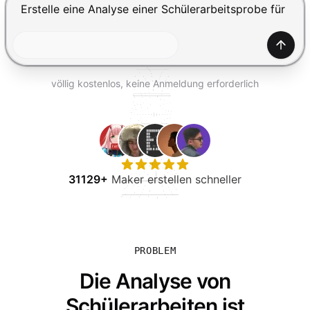
KOSTENLOS TESTEN
Drücke Enter zum Absenden, Shift+Enter für einen Zei
Generi
völlig kostenlos, keine Anmeldung erforderlich
31129+
Maker erstellen schneller
PROBLEM
Die Analyse von
Schülerarbeiten ist