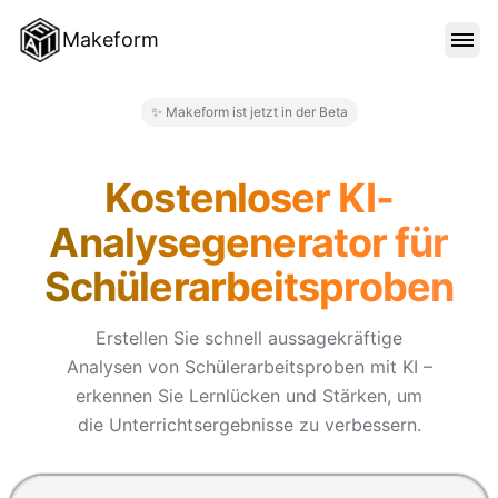
Makeform
FUNKTIONEN
✨ Makeform ist jetzt in der Beta
Makeform – The Free AI Form 
VORLAGEN
Kostenloser KI-
Analysegenerator für
BLOG
Schülerarbeitsproben
PREISE
Erstellen Sie schnell aussagekräftige
Analysen von Schülerarbeitsproben mit KI –
erkennen Sie Lernlücken und Stärken, um
ANMELDEN
die Unterrichtsergebnisse zu verbessern.