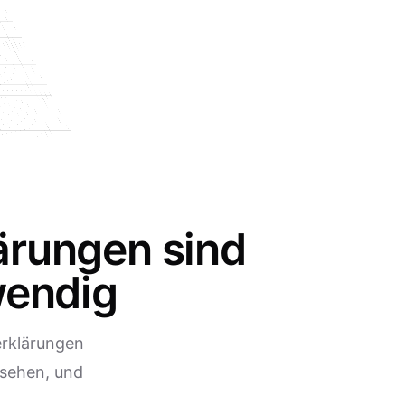
ärungen sind
wendig
erklärungen
rsehen, und