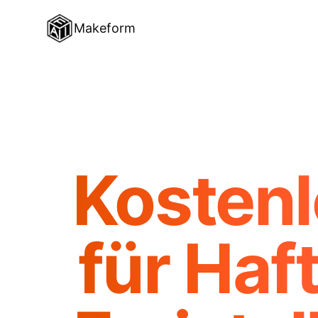
Makeform
Kostenl
für Haf