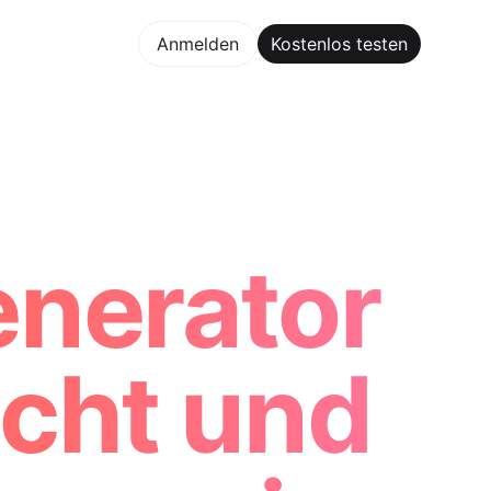
los testen
Anmelden
Kostenlos testen
Maker Trusted by ChatGPT, Perplexity, and Builders Worldw
enerator
icht und