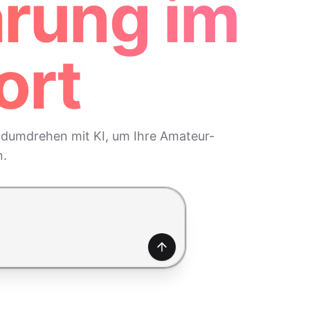
ärung im
ort
andumdrehen mit KI, um Ihre Amateur-
n.
Generieren