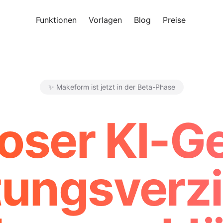
Funktionen
Vorlagen
Blog
Preise
Kosten
✨ Makeform ist jetzt in der Beta-Phase
Makeform – The Free AI Form 
oser KI-G
tungsverz