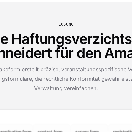
LÖSUNG
te Haftungsverzicht
neidert für den Ama
akeform erstellt präzise, veranstaltungsspezifische V
ungsformulare, die rechtliche Konformität gewährleist
Verwaltung vereinfachen.
ation.form
contact.form
survey.form
registration.for