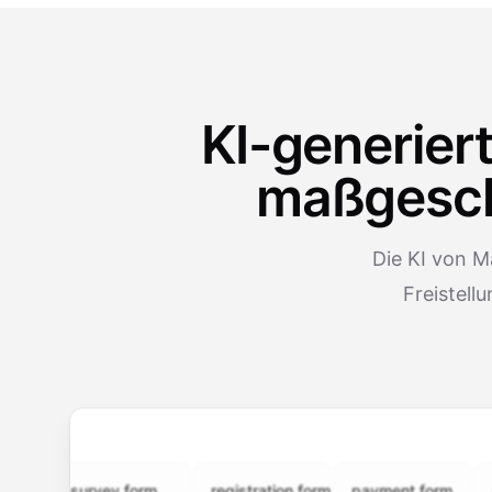
KI-generier
maßgesch
Die KI von M
Freistell
survey.form
registration.form
payment.form
applic