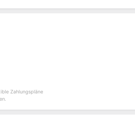
xible Zahlungspläne
en.