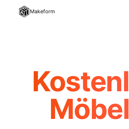
Makeform
Kostenl
Möbel