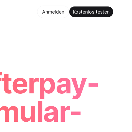
los testen
Anmelden
Kostenlos testen
Maker Trusted by ChatGPT, Perplexity, and Builders World
fterpay-
mular-