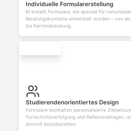
questions to
information
integration for
custo
Individuelle Formularerstellung
collect valuable
fields for
smooth e-
screen
feedback about
seamless
commerce
questi
KI erstellt Formulare, die speziell für verschied
your products or
account
transactions.
efficie
Beratungskontexte entwickelt wurden – von a
services.
creation.
candid
evalua
bis Karriereberatung.
Secure
Studierendenorientiertes Design
Formulare beinhalten personalisierte Zielsetzun
Fortschrittsverfolgung und Reflexionsfragen, 
sinnvoll einzubeziehen.