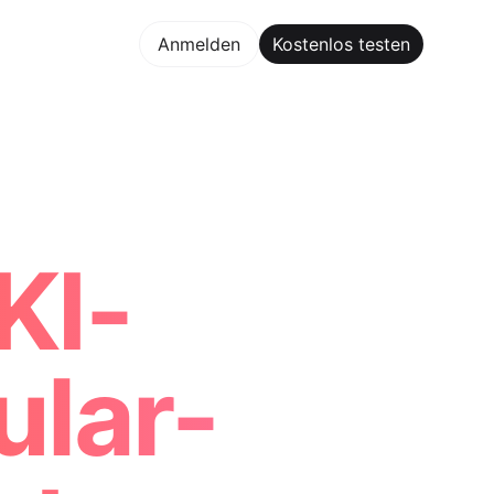
los testen
Anmelden
Kostenlos testen
Maker Trusted by ChatGPT, Perplexity, and Builders World
KI-
lar-