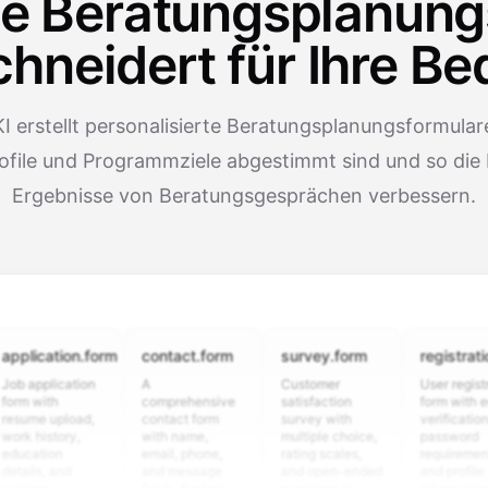
te Beratungsplanung
neidert für Ihre Be
I erstellt personalisierte Beratungsplanungsformulare
file und Programmziele abgestimmt sind und so die 
Ergebnisse von Beratungsgesprächen verbessern.
cation.form
contact.form
survey.form
registration.fo
plication
A
Customer
User registration
ith
comprehensive
satisfaction
form with email
 upload,
contact form
survey with
verification,
istory,
with name,
multiple choice,
password
ion
email, phone,
rating scales,
requirements,
, and
and message
and open-ended
and profile