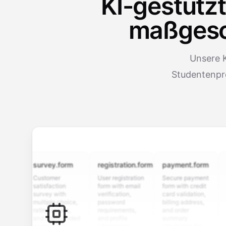
KI-gestütz
maßgesch
Unsere K
Studentenpro
survey.form
registration.form
payment.form
appli
Customer
User registration
Secure payment
Job ap
satisfaction
form with email
form with credit
form w
survey with
verification,
card validation,
resume
multiple choice,
password
billing address,
work h
rating scales,
requirements,
and order
educat
and open-ended
and profile
summary
details