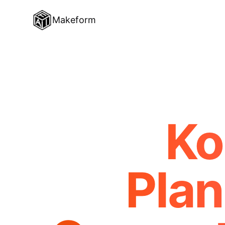
Makeform
Ko
Pla