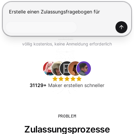
KOSTENLOS TESTEN
Drücke Enter zum Absenden, Shift+Enter für einen Zei
Generi
völlig kostenlos, keine Anmeldung erforderlich
31129+
Maker erstellen schneller
PROBLEM
Zulassungsprozesse