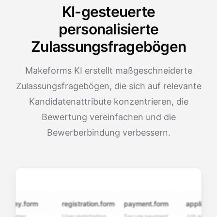
KI-gesteuerte
personalisierte
Zulassungsfragebögen
Makeforms KI erstellt maßgeschneiderte
Zulassungsfragebögen, die sich auf relevante
Kandidatenattribute konzentrieren, die
Bewertung vereinfachen und die
Bewerberbindung verbessern.
vey.form
registration.form
payment.form
application.f
omer
User registration
Secure payment
Job application