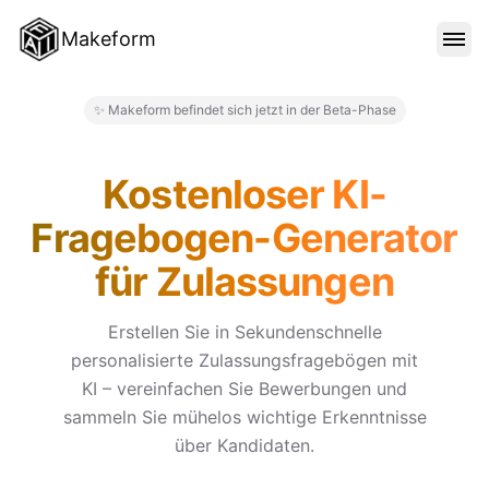
Makeform
FUNKTIONEN
✨ Makeform befindet sich jetzt in der Beta-Phase
Makeform – The Free AI Form 
VORLAGEN
Kostenloser KI-
Fragebogen-Generator
BLOG
für Zulassungen
PREISE
Erstellen Sie in Sekundenschnelle
personalisierte Zulassungsfragebögen mit
KI – vereinfachen Sie Bewerbungen und
ANMELDEN
sammeln Sie mühelos wichtige Erkenntnisse
über Kandidaten.