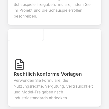
dback about
seamless
commerce
questions for
Schauspielerfreigabeformulare, indem Sie
 products or
account
transactions.
efficient
Ihr Projekt und die Schauspielerrollen
ices.
creation.
candidate
evaluation.
beschreiben.
Secure
Rechtlich konforme Vorlagen
Verwenden Sie Formulare, die
Nutzungsrechte, Vergütung, Vertraulichkeit
und Model-Freigaben nach
Industriestandards abdecken.