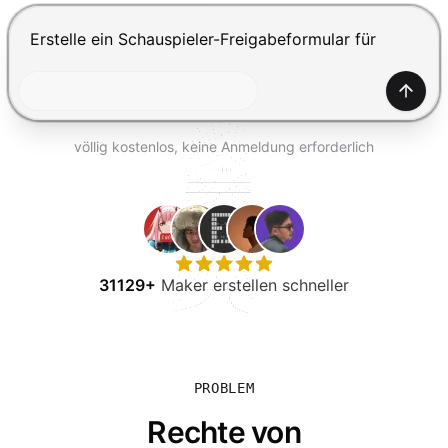
KOSTENLOS TESTEN
Drücke Enter zum Absenden, Shift+Enter für einen Zei
Generi
völlig kostenlos, keine Anmeldung erforderlich
31129+
Maker erstellen schneller
PROBLEM
Rechte von