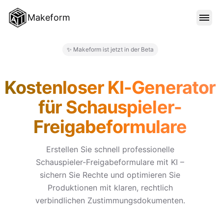
Makeform
FUNKTIONEN
✨ Makeform ist jetzt in der Beta
Makeform – The Free AI Form 
VORLAGEN
Kostenloser KI-Generator
für Schauspieler-
BLOG
Freigabeformulare
PREISE
Erstellen Sie schnell professionelle
Schauspieler-Freigabeformulare mit KI –
sichern Sie Rechte und optimieren Sie
ANMELDEN
Produktionen mit klaren, rechtlich
verbindlichen Zustimmungsdokumenten.