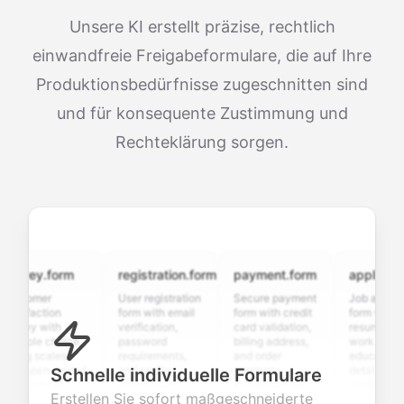
Unsere KI erstellt präzise, rechtlich
einwandfreie Freigabeformulare, die auf Ihre
Produktionsbedürfnisse zugeschnitten sind
und für konsequente Zustimmung und
Rechteklärung sorgen.
vey.form
registration.form
payment.form
application.f
tomer
User registration
Secure payment
Job application
sfaction
form with email
form with credit
form with
vey with
verification,
card validation,
resume upload,
iple choice,
password
billing address,
work history,
ng scales,
requirements,
and order
education
 open-ended
and profile
summary
details, and
Schnelle individuelle Formulare
tions to
information
integration for
custom
Erstellen Sie sofort maßgeschneiderte
ect valuable
fields for
smooth e-
screening