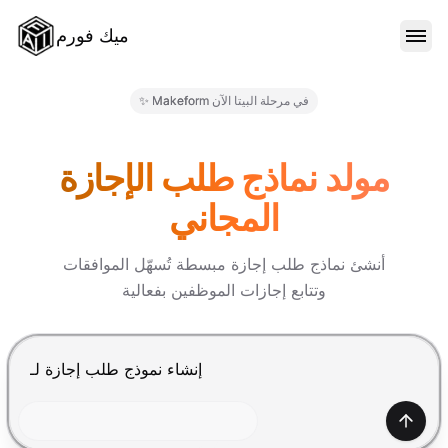
ميك فورم
الميزات
✨ Makeform في مرحلة البيتا الآن
النماذج
مولد نماذج طلب الإجازة
المجاني
المدونة
أنشئ نماذج طلب إجازة مبسطة تُسهّل الموافقات
وتتابع إجازات الموظفين بفعالية
الأسعار
اضغط Enter للإرسال، Shift+Enter لإضافة سطر جديد
تسجيل الدخول
إنشاء