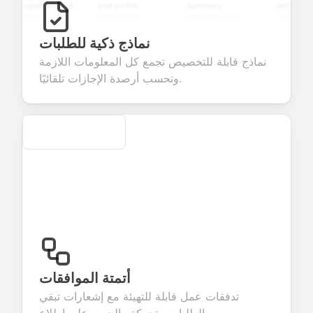
nd open-ended
and profile
summary
details, and
estions to
information
integration for
custom
llect valuable
fields for
smooth e-
screening
eedback about
seamless
commerce
questions for
نماذج ذكية للطلبات
ur products or
account
transactions.
efficient
نماذج قابلة للتخصيص تجمع كل المعلومات اللازمة
rvices.
creation.
candidate
evaluation.
وتحسب أرصدة الإجازات تلقائيًا.
Secure
أتمتة الموافقات
تدفقات عمل قابلة للتهيئة مع إشعارات تبقي