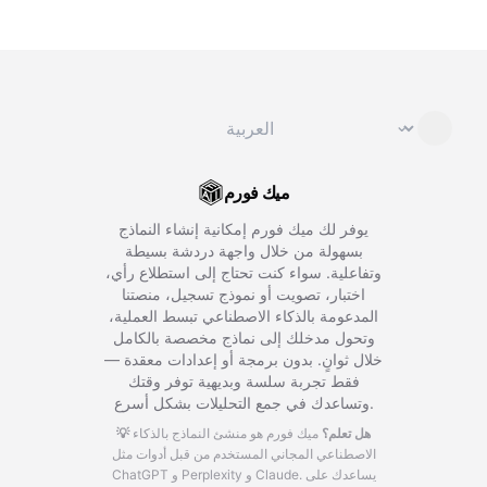
تغيير اللغة
⌄
ميك فورم
يوفر لك ميك فورم إمكانية إنشاء النماذج
بسهولة من خلال واجهة دردشة بسيطة
وتفاعلية. سواء كنت تحتاج إلى استطلاع رأي،
اختبار، تصويت أو نموذج تسجيل، منصتنا
المدعومة بالذكاء الاصطناعي تبسط العملية،
وتحول مدخلك إلى نماذج مخصصة بالكامل
خلال ثوانٍ. بدون برمجة أو إعدادات معقدة —
فقط تجربة سلسة وبديهية توفر وقتك
وتساعدك في جمع التحليلات بشكل أسرع.
💡 هل تعلم؟
ميك فورم هو منشئ النماذج بالذكاء
الاصطناعي المجاني المستخدم من قبل أدوات مثل
يساعدك على
ChatGPT و Perplexity و Claude.