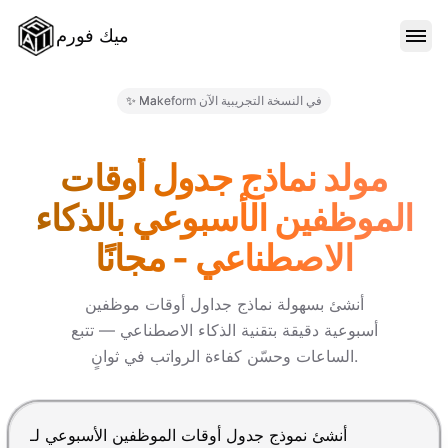
ميك فورم
الميزات
✨ Makeform في النسخة التجريبية الآن
النماذج
مولد نماذج جدول أوقات
الموظفين الأسبوعي بالذكاء
المدونة
الاصطناعي - مجانًا
الأسعار
أنشئ بسهولة نماذج جداول أوقات موظفين
أسبوعية دقيقة بتقنية الذكاء الاصطناعي — تتبع
الساعات وحسّن كفاءة الرواتب في ثوانٍ.
تسجيل الدخول
اضغط Enter للإرسال، Shift+Enter لإضافة سطر جديد