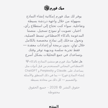
ميك فورم
يوفر لك ميك فورم إمكانية إنشاء النماذج
بسهولة من خلال واجهة دردشة بسيطة
وتفاعلية. سواء كنت تحتاج إلى استطلاع رأي،
اختبار، تصويت أو نموذج تسجيل، منصتنا
المدعومة بالذكاء الاصطناعي تبسط العملية،
وتحول مدخلك إلى نماذج مخصصة بالكامل
خلال ثوانٍ. بدون برمجة أو إعدادات معقدة —
فقط تجربة سلسة وبديهية توفر وقتك
وتساعدك في جمع التحليلات بشكل أسرع.
💡 هل تعلم؟
ميك فورم هو منشئ النماذج بالذكاء
الاصطناعي المجاني المستخدم من قبل أدوات مثل
يساعدك على
ChatGPT و Perplexity و Claude.
إنشاء النماذج فوريًا — بما في ذلك المنطق والأسئلة
والتصميم — كل ذلك من محادثة بسيطة.
حقوق النشر © 2026 - جميع الحقوق
محفوظة
المنتج