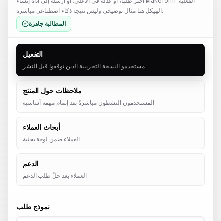
اختر طلبًا، أو عدّله في الأعلى، أو أرسله إلى أداة إنشاء Makeform الفعلية.
الهيكل هنا مثال توضيحي وليس نتيجة ذكاء اصطناعي مباشرة.
المطالبة جاهزة
التفعيل
مستخدمو النسخة التجريبية الذين توقفوا قبل النشر
ملاحظات حول المنتج
المستخدمون النشطون مباشرةً بعد إتمام مهمة أساسية
أبحاث العملاء
العملاء ضمن لوحة بحثية
الدعم
العملاء بعد حلّ طلب الدعم
نموذج طلب