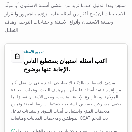
استعِن بهذا الدليل عندما تريد من منشئ أسئلة الاستبيان أو مولّد
الاستبيانات أن يُنتج أكثر من أسئلة عامة. زوّده بالجمهور والقرار
وصيغة الاستبيان وأنواع الأسئلة واحتياجات التوجيه وهدف
التحليل.
تصميم الأسئلة
اكتب أسئلة استبيان يستطيع الناس
الإجابة عنها بوضوح.
منشئ الاستبيانات بالذكاء الاصطناعي الجيد ينبغي أن يفعل أكثر
من إعداد قائمة أسئلة. عليه أن يفهم هدف البحث، ويتجنّب الصياغة
الموجِّهة، ويختار نوع الإجابة المناسب، ويُبقي الاستبيان قصيرًا بما
يكفي لمشاركين حقيقيين. استخدمه لاستبيانات رضا العملاء ونماذج
ملاحظات المنتج واستبيانات أبحاث السوق واستبيانات تفاعل
الموظفين وملاحظات الفعاليات ومتابعات CSAT بعد الدعم.
استخدم مقاييس التقييم والاختيار من متعدد والقوائم المنسدلة