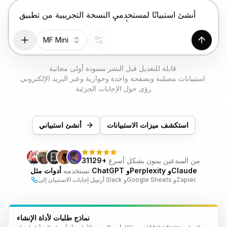
جرب مجانًا
اضغط Enter للإرسال، Shift+Enter لإضافة سطر جديد
MF Mini
إنشاء
·
قابلة للتعديل قبل النشر
·
مسودة أولى مجانية
·
استبيانات مضمّنة وبصفحة واحدة وحوارية وعبر البريد الإلكتروني
رؤى حول الإجابات الجزئية
استكشف ميزات الاستبيانات
أنشئ استبياني
من المبدعين يبنون بشكل أسرع
31129+
أدوات مثل ChatGPT وPerplexity وClaude
تستخدمه
أرسِل إجابات الاستبيان إلى Slack وGoogle Sheets وZapier.
نماذج طلبات لأداة الإنشاء